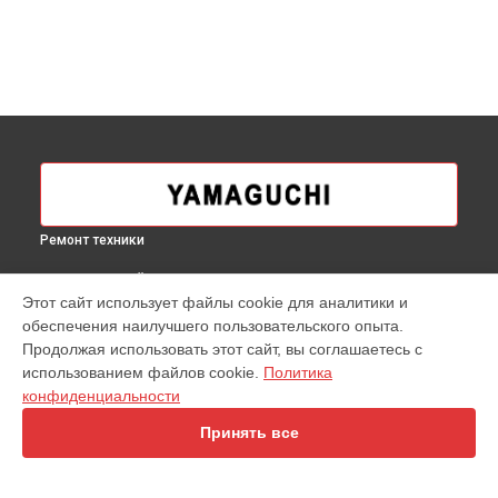
Ремонт техники
ВЫБЕРИ СВОЙ ГОРОД
Этот сайт использует файлы cookie для аналитики и
Ремонт виброплатформы Vibroplate Shape Up Yamaguchi в
обеспечения наилучшего пользовательского опыта.
Москве
Продолжая использовать этот сайт, вы соглашаетесь с
Ремонт виброплатформы Vibroplate Shape Up Yamaguchi в
использованием файлов cookie.
Политика
Краснодаре
конфиденциальности
Ремонт виброплатформы Vibroplate Shape Up Yamaguchi в
Ростове-на-Дону
Принять все
Ремонт виброплатформы Vibroplate Shape Up Yamaguchi в
Нижнем Новгороде
Ремонт виброплатформы Vibroplate Shape Up Yamaguchi в