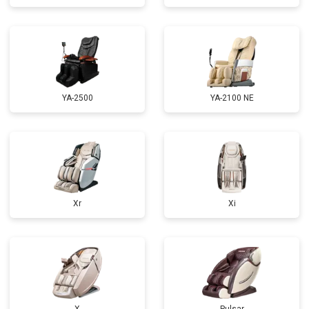
Ремонт сканера
от 4800 ₽
Заказать
Ремонт купюроприемника
от 4700 ₽
Заказать
Замена сетевого трансформатора
от 4500 ₽
Заказать
Ремонт микро-лифта
от 5500 ₽
Заказать
YA-2500
YA-2100 NE
Xr
Xi