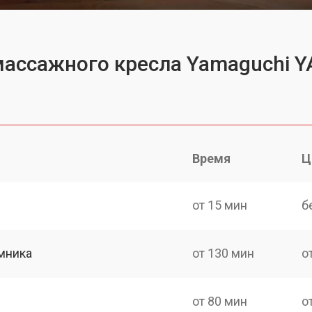
массажного кресла Yamaguchi Y
Время
Ц
от 15 мин
б
мника
от 130 мин
о
от 80 мин
о