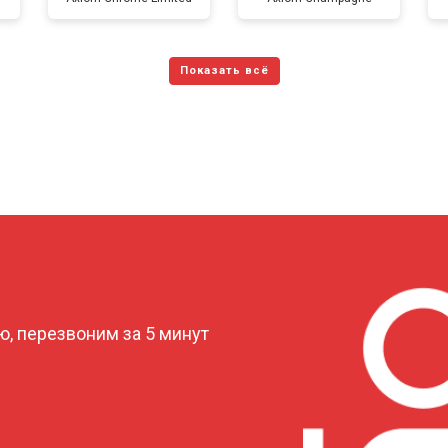
от 70 мин
о
от 150 мин
о
от 70 мин
о
от 70 мин
о
?
, перезвоним за 5 минут
от 110 мин
о
от 80 мин
о