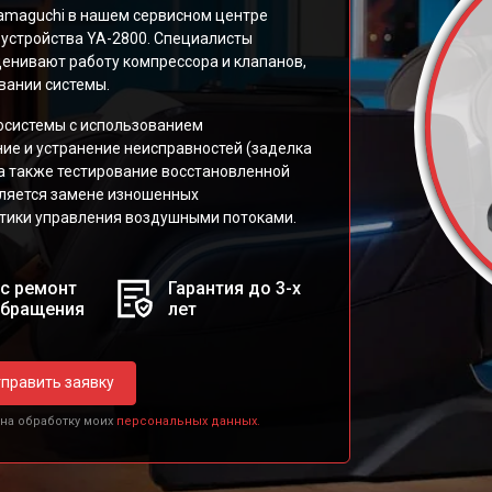
amaguchi в нашем сервисном центре
 устройства YA-2800. Специалисты
ценивают работу компрессора и клапанов,
вании системы.
осистемы с использованием
ие и устранение неисправностей (заделка
 а также тестирование восстановленной
еляется замене изношенных
тики управления воздушными потоками.
с ремонт
Гарантия до 3-х
обращения
лет
править заявку
 на обработку моих
персональных данных.