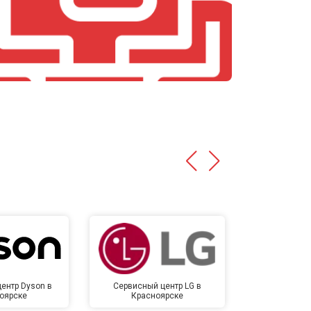
т 4700 ₽
Заказать
т 4500 ₽
Заказать
т 5500 ₽
Заказать
ентр Dyson в
Сервисный центр LG в
Сервисный 
оярске
Красноярске
Крас