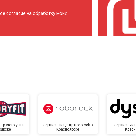
от 120 мин
о
ое согласие на обработку моих
от 80 мин
о
от 140 мин
о
р VictoryFit в
Сервисный центр Roborock в
Сервисный ц
оярске
Красноярске
Красн