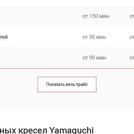
от 150 мин
о
тей
от 90 мин
о
от 90 мин
о
от 90 мин
о
Показать весь прайс
ка
от 150 мин
о
от 40 мин
о
ных кресел Yamaguchi