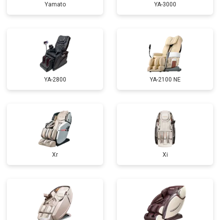
Yamato
YA-3000
Ремонт сканера
от 4800 ₽
Заказать
Ремонт купюроприемника
от 4700 ₽
Заказать
Замена сетевого трансформатора
от 4500 ₽
Заказать
Ремонт микро-лифта
от 5500 ₽
Заказать
YA-2800
YA-2100 NE
Xr
Xi