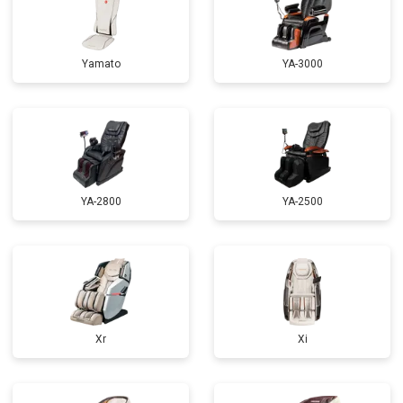
Ремонт пульта управления
от 4200 ₽
Заказать
Ремонт электропроводки
от 3900 ₽
Заказать
Yamato
YA-3000
Ремонт сканера
от 4800 ₽
Заказать
Ремонт купюроприемника
от 4700 ₽
Заказать
Замена сетевого трансформатора
от 4500 ₽
Заказать
Ремонт микро-лифта
от 5500 ₽
Заказать
YA-2800
YA-2500
Xr
Xi