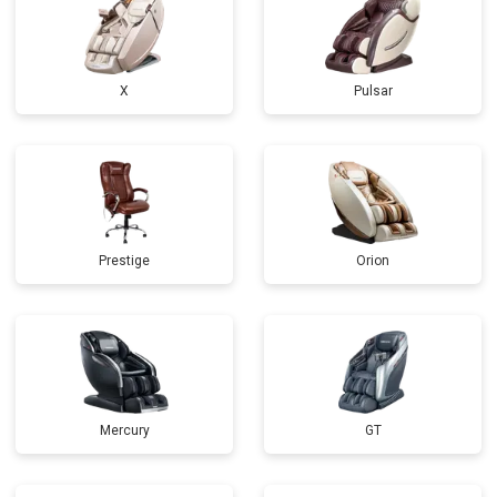
X
Pulsar
Prestige
Orion
Mercury
GT