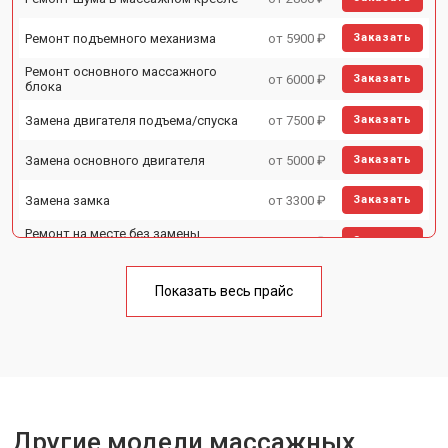
Ремонт подъемного механизма
от 5900 ₽
Заказать
Ремонт основного массажного
от 6000 ₽
Заказать
блока
Замена двигателя подъема/спуска
от 7500 ₽
Заказать
Замена основного двигателя
от 5000 ₽
Заказать
Замена замка
от 3300 ₽
Заказать
Ремонт на месте без замены
от 3200 ₽
Заказать
запчастей
Ремонт проводки
от 4400 ₽
Заказать
Показать весь прайс
Замена вторичного
от 6200 ₽
Заказать
трансформатора
Ремонт блока питания
от 3500 ₽
Заказать
Ремонт материнской платы
от 4100 ₽
Заказать
Другие модели массажных
Прошивка
от 3700 ₽
Заказать