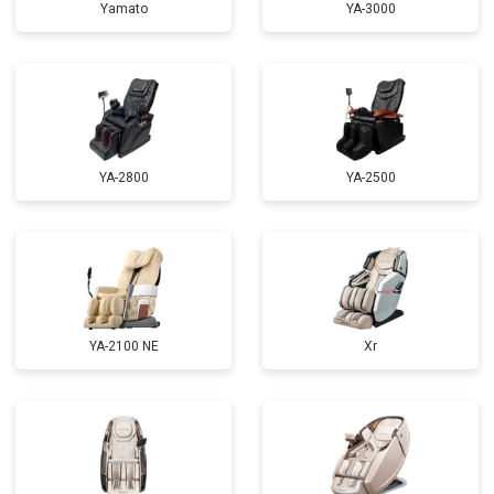
Yamato
YA-3000
Ремонт сканера
от 4800 ₽
Заказать
Ремонт купюроприемника
от 4700 ₽
Заказать
Замена сетевого трансформатора
от 4500 ₽
Заказать
Ремонт микро-лифта
от 5500 ₽
Заказать
YA-2800
YA-2500
YA-2100 NE
Xr