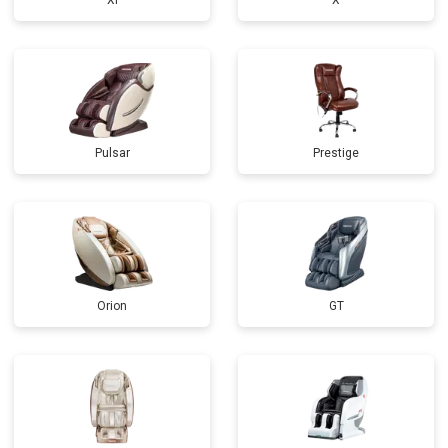
Xi
X
Pulsar
Prestige
Orion
GT