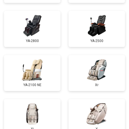
Ремонт электропроводки
от 3900 ₽
Заказать
Ремонт сканера
от 4800 ₽
Заказать
Замена сетевого трансформатора
от 4500 ₽
Заказать
Ремонт микро-лифта
от 5500 ₽
Заказать
YA-2800
YA-2500
YA-2100 NE
Xr