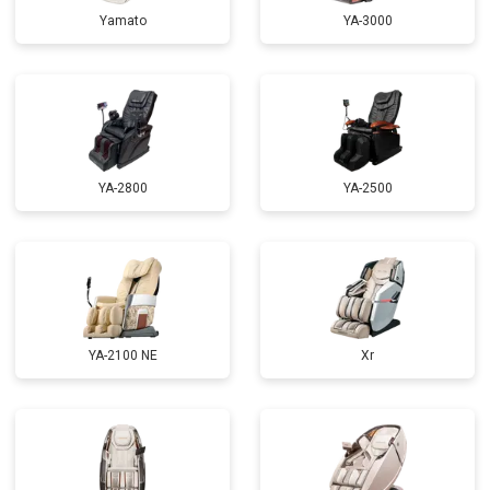
Ремонт электропроводки
от 3900 ₽
Yamato
YA-3000
Ремонт сканера
от 4800 ₽
Заказать
Ремонт купюроприемника
от 4700 ₽
Заказать
Замена сетевого трансформатора
от 4500 ₽
Заказать
Ремонт микро-лифта
от 5500 ₽
Заказать
YA-2800
YA-2500
YA-2100 NE
Xr