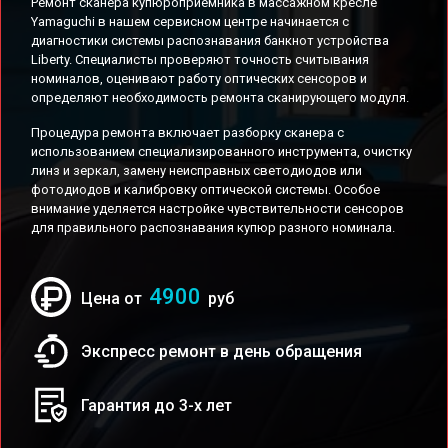
Ремонт сканера купюроприемника в массажном кресле
Yamaguchi в нашем сервисном центре начинается с
диагностики системы распознавания банкнот устройства
Liberty. Специалисты проверяют точность считывания
номиналов, оценивают работу оптических сенсоров и
определяют необходимость ремонта сканирующего модуля.
Процедура ремонта включает разборку сканера с
использованием специализированного инструмента, очистку
линз и зеркал, замену неисправных светодиодов или
фотодиодов и калибровку оптической системы. Особое
внимание уделяется настройке чувствительности сенсоров
для правильного распознавания купюр разного номинала.
4900
Цена от
руб
Экспресс ремонт в день обращения
Гарантия до 3-х лет