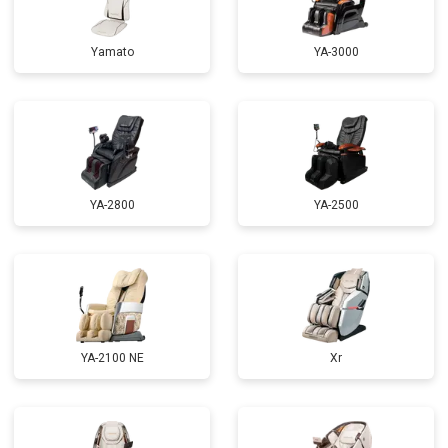
Ремонт электропроводки
от 3900 ₽
Заказать
Yamato
YA-3000
Ремонт сканера
от 4800 ₽
Заказать
Ремонт купюроприемника
от 4700 ₽
Заказать
Замена сетевого трансформатора
от 4500 ₽
Заказать
Ремонт микро-лифта
от 5500 ₽
Заказать
YA-2800
YA-2500
YA-2100 NE
Xr