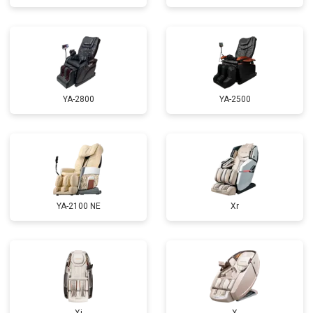
Ремонт сканера
от 4800 ₽
Заказать
Ремонт купюроприемника
от 4700 ₽
Заказать
Замена сетевого трансформатора
от 4500 ₽
Заказать
Ремонт микро-лифта
от 5500 ₽
Заказать
YA-2800
YA-2500
YA-2100 NE
Xr