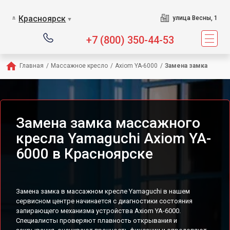
Сервисный центр пред
Красноярск
улица Весны, 1
▼
+7 (800) 350-44-53
Главная
/
Массажное кресло
/
Axiom YA-6000
/
Замена замка
Замена замка массажного
кресла Yamaguchi Axiom YA-
6000 в Красноярске
Замена замка в массажном кресле Yamaguchi в нашем
сервисном центре начинается с диагностики состояния
запирающего механизма устройства Axiom YA-6000.
Специалисты проверяют плавность открывания и