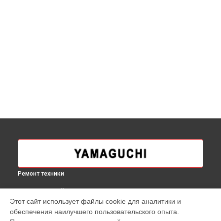
Ремонт техники
ВЫБЕРИ СВОЙ ГОРОД
Этот сайт использует файлы cookie для аналитики и
Замена замка массажного кресла Axiom YA-6000
обеспечения наилучшего пользовательского опыта.
Yamaguchi в
Москве