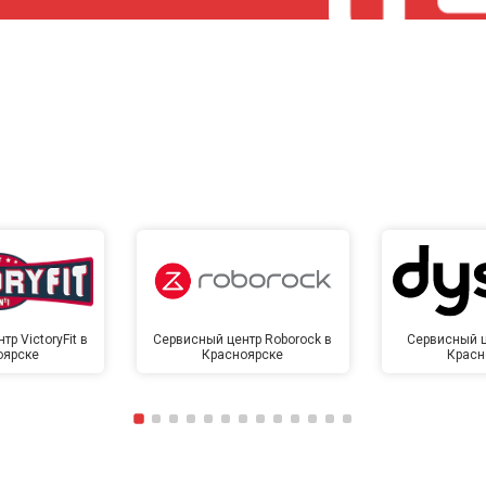
от 120 мин
о
от 90 мин
о
р VictoryFit в
Сервисный центр Roborock в
Сервисный ц
оярске
Красноярске
Красн