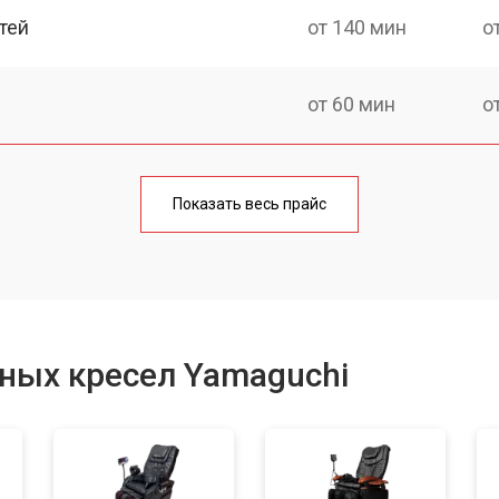
тей
от 140 мин
о
от 60 мин
о
от 150 мин
о
Показать весь прайс
ка
от 90 мин
о
от 60 мин
о
ных кресел Yamaguchi
от 80 мин
о
от 100 мин
о