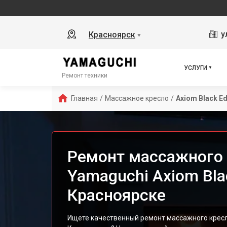
у
Красноярск
▼
УСЛУГИ
Ремонт техники
Главная
/
Массажное кресло
/
Axiom Black Ed
Ремонт массажного 
Yamaguchi Axiom Blac
Красноярске
Ищете качественный ремонт массажного кресла 