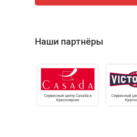
Замена сетевого трансформатора
Наши партнёры
Ремонт микро-лифта
Сервисный центр Casada в
Сервисный цент
Красноярске
Красн