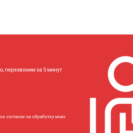
от 90 мин
о
от 110 мин
о
от 80 мин
о
?
, перезвоним за 5 минут
от 110 мин
о
от 70 мин
о
от 130 мин
о
ое согласие на обработку моих
от 80 мин
о