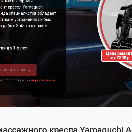
ежный выбор! Мы
онт кресел Yamaguchi,
манда специалистов обладает
стики и устранения любых
ы работ. Забота о вашем
ия до 3-х лет
Цена ремон
от 2800 р.
править заявку
 на обработку моих
персональных
ассажного кресла Yamaguchi Ax