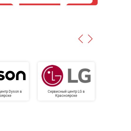
т 4500 ₽
Заказать
т 5500 ₽
Заказать
ентр Dyson в
Сервисный центр LG в
Сервисный 
оярске
Красноярске
Крас