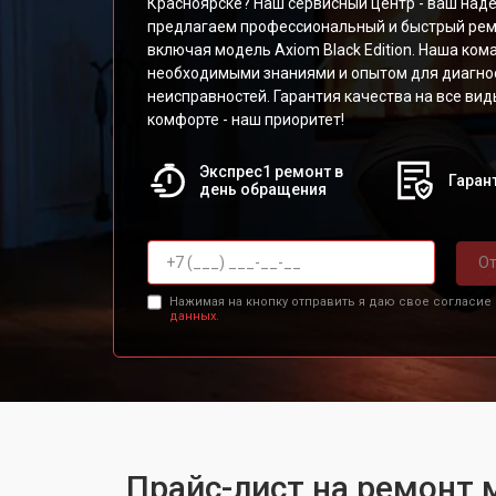
Красноярске? Наш сервисный центр - ваш над
предлагаем профессиональный и быстрый рем
включая модель Axiom Black Edition. Наша ко
необходимыми знаниями и опытом для диагно
неисправностей. Гарантия качества на все вид
комфорте - наш приоритет!
Экспрес1 ремонт в
Гарант
день обращения
От
Нажимая на кнопку отправить я даю свое согласие
данных.
Прайс-лист на ремонт м