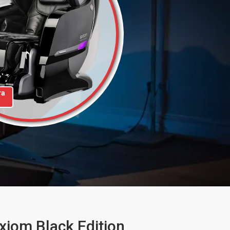
та
iom Black Edition