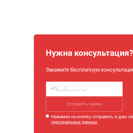
Замена сканера
Ремонт пневмокамеры
Ремонт пневмосистемы
Нужна консультация
Закажите бесплатную консультацию
Ремонт пульта управления
Ремонт электропроводки
Отправить заявку
Ремонт сканера
Нажимая на кнопку отправить я даю св
персональных данных.
Ремонт купюроприемника