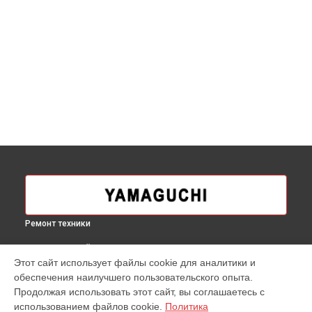
Ремонт техники
ВЫБЕРИ СВОЙ ГОРОД
Этот сайт использует файлы cookie для аналитики и
Ремонт пульта управления массажного кресла X
обеспечения наилучшего пользовательского опыта.
Yamaguchi в
Москве
Продолжая использовать этот сайт, вы соглашаетесь с
Ремонт пульта управления массажного кресла X
использованием файлов cookie.
Политика