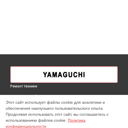
Ремонт техники
ВЫБЕРИ СВОЙ ГОРОД
Этот сайт использует файлы cookie для аналитики и
Прошивка массажного кресла X Yamaguchi в
Москве
обеспечения наилучшего пользовательского опыта.
Прошивка массажного кресла X Yamaguchi в
Краснодаре
Продолжая использовать этот сайт, вы соглашаетесь с
Прошивка массажного кресла X Yamaguchi в
Ростове-на-
использованием файлов cookie.
Политика
Дону
конфиденциальности