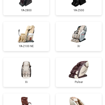
Ремонт микро-лифта
от 5500 ₽
Заказать
YA-2800
YA-2500
YA-2100 NE
Xr
Xi
Pulsar