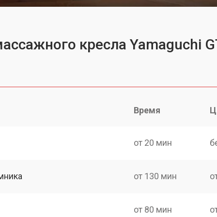
массажного кресла Yamaguchi G
Время
Ц
от 20 мин
б
мника
от 130 мин
о
от 80 мин
о