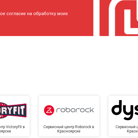
от 120 мин
о
ое согласие на обработку моих
от 80 мин
о
от 140 мин
о
р VictoryFit в
Сервисный центр Roborock в
Сервисный ц
оярске
Красноярске
Красн