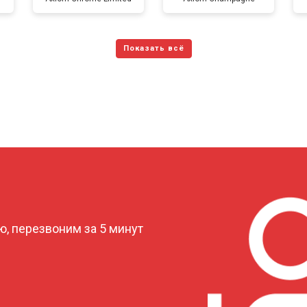
от 150 мин
о
от 70 мин
о
от 120 мин
о
от 70 мин
о
?
, перезвоним за 5 минут
от 110 мин
о
от 80 мин
о