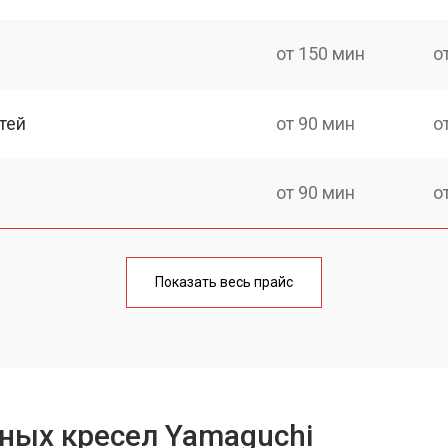
от 150 мин
о
тей
от 90 мин
о
от 90 мин
о
от 90 мин
о
Показать весь прайс
ка
от 150 мин
о
от 40 мин
о
ных кресел Yamaguchi