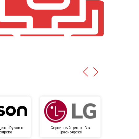
т 4700 ₽
Заказать
т 4500 ₽
Заказать
т 5500 ₽
Заказать
ентр Dyson в
Сервисный центр LG в
Сервисный 
оярске
Красноярске
Крас