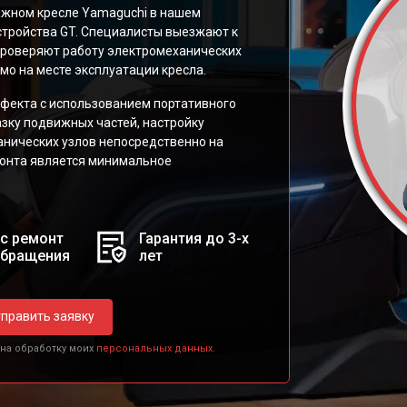
сажном кресле Yamaguchi в нашем
стройства GT. Специалисты выезжают к
 проверяют работу электромеханических
о на месте эксплуатации кресла.
фекта с использованием портативного
азку подвижных частей, настройку
анических узлов непосредственно на
монта является минимальное
с ремонт
Гарантия до 3-х
обращения
лет
править заявку
 на обработку моих
персональных данных.