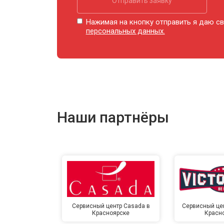
Отправить заявку
Ремонт купюроприемника
Нажимая на кнопку отправить я даю св
персональных данных.
Замена сетевого трансформатора
Ремонт микро-лифта
Наши партнёры
Сервисный центр Casada в
Сервисный цент
Красноярске
Красн