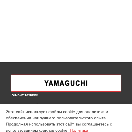
Ремонт техники
ВЫБЕРИ СВОЙ ГОРОД
Этот сайт использует файлы cookie для аналитики и
Ремонт массажера для ног Hybrid Yamaguchi в
Москве
обеспечения наилучшего пользовательского опыта.
Ремонт массажера для ног Hybrid Yamaguchi в
Краснодаре
Продолжая использовать этот сайт, вы соглашаетесь с
Ремонт массажера для ног Hybrid Yamaguchi в
Ростове-на-
использованием файлов cookie.
Политика