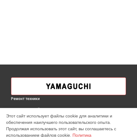
Ремонт техники
ВЫБЕРИ СВОЙ ГОРОД
Этот сайт использует файлы cookie для аналитики и
Ремонт массажера для ног Capsula Yamaguchi в
Москве
обеспечения наилучшего пользовательского опыта.
Ремонт массажера для ног Capsula Yamaguchi в
Продолжая использовать этот сайт, вы соглашаетесь с
Краснодаре
использованием файлов cookie.
Политика