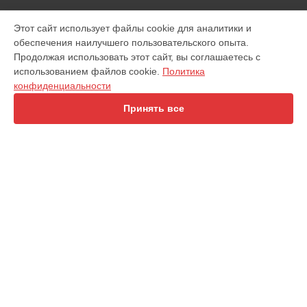
УСТРОЙСТВА
Этот сайт использует файлы cookie для аналитики и
обеспечения наилучшего пользовательского опыта.
Беговая дорожка
Продолжая использовать этот сайт, вы соглашаетесь с
Кофемашина
использованием файлов cookie.
Политика
Массажное кресло
конфиденциальности
Массажер для ног
Очиститель воздуха
Принять все
Эллиптический тренажер
Велотренажер
Массажный матрас
Массажное кресло-качалка
Перкуссионный массажер
Гребной тренажер
Виброплатформа
СТРАНИЦЫ
Цены
Гарантия
Доставка
Контакты